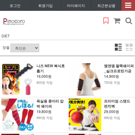
로그인
회원가입
마이페이지
최근본상품
DIET
정렬
니즈 NEW 복식호
엠앤엠 팔뚝쉐이퍼
흡기
_실크프로틴가공
16,000원
14,900원
800원 적립
750원 적립
욕실용 종아리 압
프리미엄 스탠드
박 쉐이퍼
펀치백
19,800원
29,000원
990원 적립
990원 적립