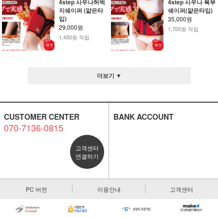
4step 사우나허벅
4step 사우나 복부
지쉐이퍼 (얇은타
쉐이퍼(얇은타입)
입)
35,000원
29,000원
1,700원 적립
1,450원 적립
더보기 ▼
CUSTOMER CENTER
BANK ACCOUNT
070-7136-0815
고객센터
연결하기
PC 버전
이용안내
고객센터