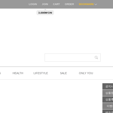
LOGIN
JOIN
CART
ORDER
BOOKMARK
3,000WON
S
HEALTH
LIFESTYLE
SALE
ONLY YOU
공지
상품
상품
이벤
배송