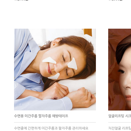
수면용 미간주름 팔자주름 예방테이프
얼굴리프팅 시
수면중에 간편하게 미간주름과 팔자주름 관리하세요
처진얼굴 리프