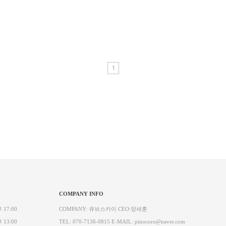
1
COMPANY INFO
 17:00
COMPANY: 큐브스카이 CEO:양세훈
 13:00
TEL: 070-7136-0815 E-MAIL: pinocoro@naver.com