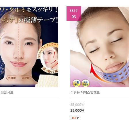
BEST
03
명필름시트
수면용 페이스업벨트
35,000
원
25,000원