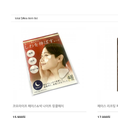
total
14
ea item list
코모라이프 페이스&넥 나이트 링클패치
페이스 리프팅 
15,900원
17,000원