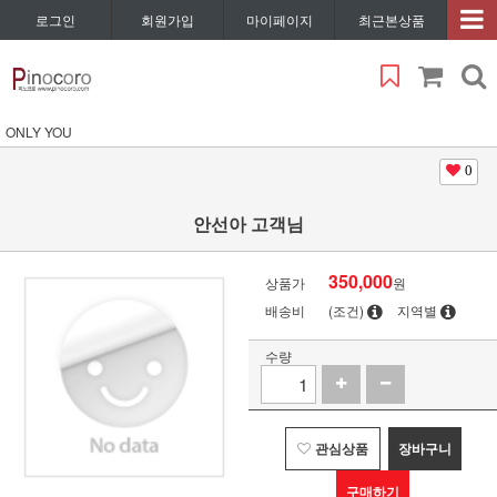
로그인
회원가입
마이페이지
최근본상품
ONLY YOU
0
안선아 고객님
350,000
상품가
원
배송비
(조건)
지역별
수량
관심상품
장바구니
구매하기