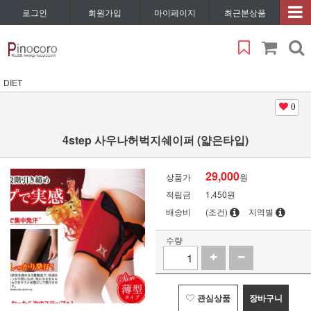
로그인
회원가입
마이페이지
최근본상품
DIET
0
4step 사우나허벅지쉐이퍼 (얇은타입)
29,000
상품가
원
적립금
1,450원
배송비
(조건)
지역별
수량
관심상품
장바구니